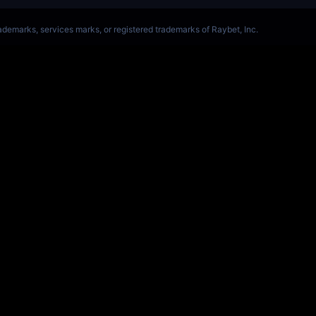
ALORANT、瓦罗兰特(s14)全球总决赛竞猜官网
VCT全球赛
Get Star