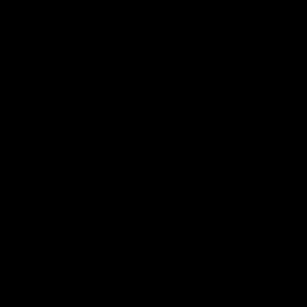
Facebook
Twitter
YouTube
LinkedIn