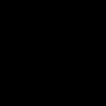
网
雷竞技
·
7 月 16, 2024
·
新闻
欢迎访问雷竞技电