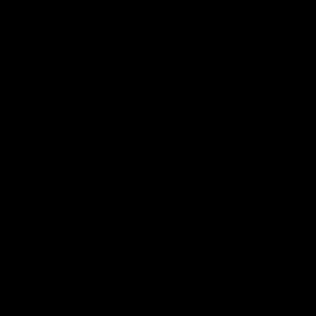
JJB竞技宝
, 
电竞实时数据网
, 
雷竞技raybet体育
雷竞技