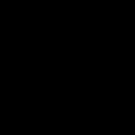
雷竞技
·
7 月 19, 2024
·
新闻
欢迎来到雷竞技电
竞游戏网站