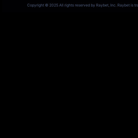
一竞技网址 – 从一开始·竞无止境 V