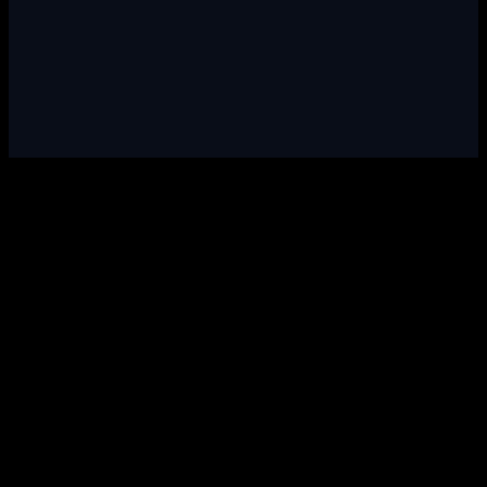
Facebook
Twitter
YouTube
LinkedIn